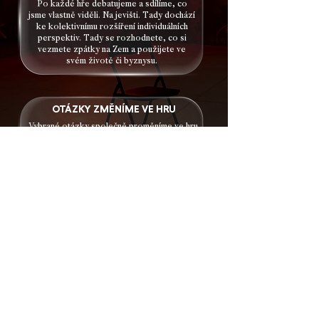
Po každé hře debatujeme a sdílíme, co
jsme vlastně viděli. Na jevišti. Tady dochází
ke kolektivnímu rozšíření individuálních
perspektiv. Tady se rozhodnete, co si
vezmete zpátky na Zem a použijete ve
svém životě či byznysu.
OTÁZKY ZMĚNÍME VE HRU
Vybrané otázky společně proměníme ve hru.
Proč? Abychom jen nemluvili a netvrdili pořád
ty své obehrané pravdy. Bezpečný chaos
kolektivní hry nám otevře přístup k
perspektivám a ideám, které na
konferenčních slidech nenajdete.
Přidej hudbu do hry