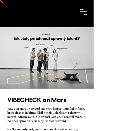
VIBECHECK on Mars
Stage on Mars a Verygud vás zvou k prozkoumání otázek,
které dnes mění firmy i lidi v nich. Jak hledat talenty v
nepřehledném světě? Co přináší Gen Z? Jakou roli má AI? A
co dnes opravdu tvoří silný Employee Brand?
Na Marsu budeme tyto situace rozehrávat skrze hru,