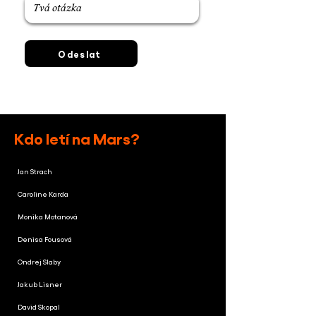
Odeslat
Kdo letí na Mars?
Jan Strach
Caroline Karda
Monika Motanová
Denisa Fousová
Ondrej Slaby
Jakub Lisner
David Skopal