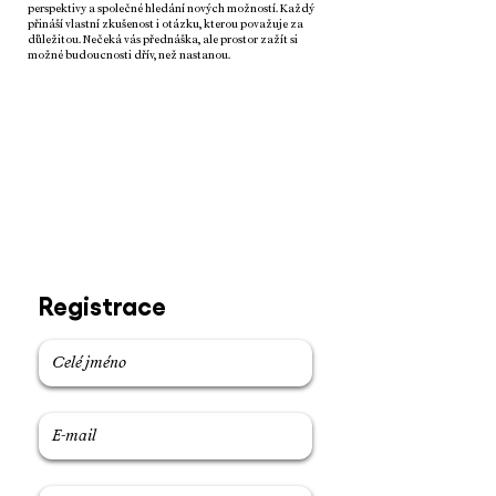
perspektivy a společné hledání nových možností. Každý
přináší vlastní zkušenost i otázku, kterou považuje za
důležitou. Nečeká vás přednáška, ale prostor zažít si
možné budoucnosti dřív, než nastanou.
17. 6. 2026
Čas: 16:00 - 21:00
Místo: Palác Dunaj, Národní 10
Kapitán: Marcel Janů
Facilitátor: Milan Šemelák
Dresscode: Dress to Play
Registrace