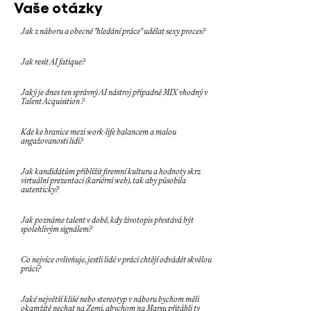
Vaše otázky
Jak z náboru a obecně "hledání práce" udělat sexy proces?
Jak resit AI fatique?
Jaký je dnes ten správný AI nástroj případně MIX vhodný v
Talent Acquisition ?
Kde ke hranice mezi work-life balancem a malou
angažovanosti lidi?
Jak kandidátům přiblížit firemní kulturu a hodnoty skrz
virtuální prezentaci (kariérní web), tak aby působila
autenticky?
Jak poznáme talent v době, kdy životopis přestává být
spolehlivým signálem?
Co nejvíce ovlivňuje, jestli lidé v práci chtějí odvádět skvělou
práci?
Jaké největší klišé nebo stereotyp v náboru bychom měli
okamžitě nechat na Zemi, abychom na Marsu přitáhli ty