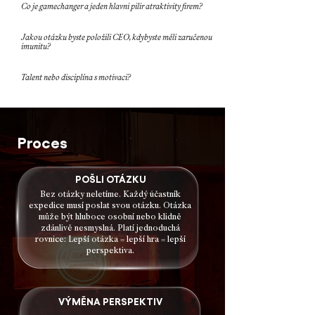
Co je gamechanger a jeden hlavni pilir atraktivity firem?
Jakou otázku byste položili CEO, kdybyste měli zaručenou
imunitu?
Talent nebo disciplína s motivaci?
Proces
POŠLI OTÁZKU
Bez otázky neletíme. Každý účastník
expedice musí poslat svou otázku. Otázka
může být hluboce osobní nebo klidně
zdánlivě nesmyslná. Platí jednoduchá
rovnice: Lepší otázka = lepší hra = lepší
perspektiva.
VÝMĚNA PERSPEKTIV