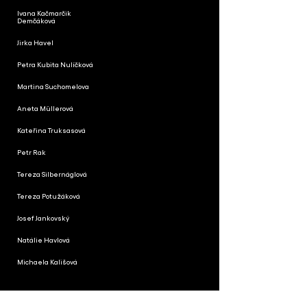
Ivana Kačmarčik
Demčáková
Jirka Havel
Petra Kubita Nulíčková
Martina Suchomelova
Aneta Müllerová
Kateřina Truksasová
Petr Rak
Tereza Silbernáglová
Tereza Potužáková
Josef Jankovský
Natálie Havlová
Michaela Kališová