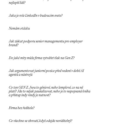
nejlepší lidi?
Jaka je role LinkedIn v budoucim svete?
Nemám otázku
Jak získat podporu senior managementu pro employer
brand?
Do jaké míry může firma vytvářet tlak na Gen Z?
Jak argumentovat juniorní pozice před vedení v době AI
agentů a nástrojů
Co ten GEN Z. Jsou to géniové, nebo lemplové, co na ně
platí? Jde to nějak paušalizovat, nebo je to nepopsaná kniha
a přístup indy vindy je nutnost?
Firma bez ředitele?
Co všechno se zhroutí, když odejde neviditelný?