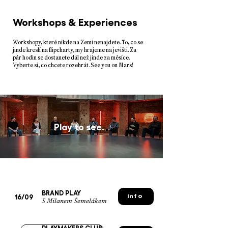
Workshops & Experiences
Workshopy, které nikde na Zemi nenajdete. To, co se
jinde kreslí na flipcharty, my hrajeme na jevišti. Za
pár hodin se dostanete dál než jinde za měsíce.
Vyberte si, co chcete rozehrát. See you on Mars!
Play to see.
BRAND PLAY
16/09
info
S Milanem Šemelákem
PLAYMAKERS CLUB