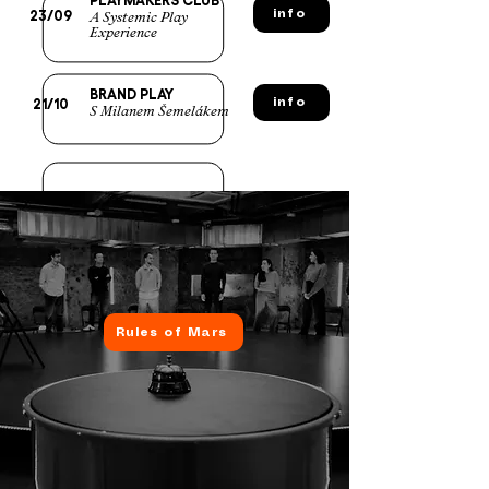
23/09
A Systemic Play
info
Experience
BRAND PLAY
21/10
info
S Milanem Šemelákem
Rules of Mars