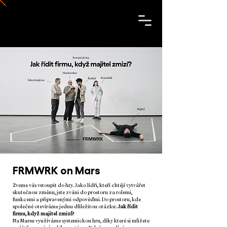
FRMWRK on Mars
Zveme vás vstoupit do hry. Jako lídři, kteří chtějí vytvářet
skutečnou změnu, jste zváni do prostoru za rolemi,
funkcemi a připravenými odpověďmi. Do prostoru, kde
společně otevíráme jednu důležitou otázku:
Jak řídit
firmu, když majitel zmizí?
Na Marsu využíváme systemickou hru, díky které si můžete