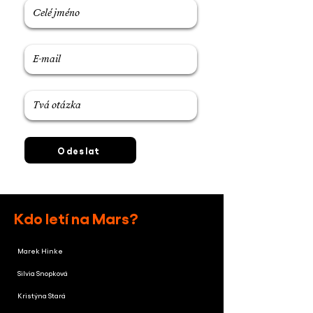
Odeslat
Kdo letí na Mars?
Marek Hinke
Silvia Snopková
Kristýna Stará