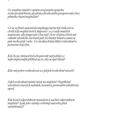
Co musíme změnit v našem současném způsobu
rozhodování/řízení, aby firma dlouhodobě prosperovala i bez
přímého řízení majitelem?
Co se ve firmě zastaví/zkomplikuje/začne být rizikové ve
chvíli, kdy majitel není k dispozici - a co tedy musí být
nastaveno, aby fungovalo i bez něj? Je to otázka, která má
odhalit závislosti, na která pak lze hledat řešení a sama se
pak mohu ptát i sebe - Co mi dnes brání dělat rozhodnutí a
posouvat svůj tým.
Kdo by po zmizení byl schopen mít nejrychleji co
nejkomplexnější přehled na to, aby se ujal řízení?
Kdo má právo rozhodovat a o jakých konkrétně věcech?
Jaká rozhodnutí nesmí čekat na majitele? Například
schválení cenových nabídek, investice, personální záležitosti,
apod.
Kde končí odpovědnost manažera a začíná odpovědnost
majitele? A jak jeho zásahy ovlivňují autoritu před
zaměstnanci?