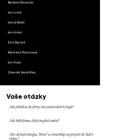
Barbora Starynec
Jan Juráš
Jakub Salát
Ján Antal
Emil Beneš
Markéta Pavlunová
Jan Kuča
Zdeněk Vondřička
Vaše otázky
Jak přilákat do firmy více seniorních kolegů?
Jak řídit firmu, když majitel zmizí?
Ako dostať energiu, "drive" a ownership za projekt do ľudí v
týmu ?