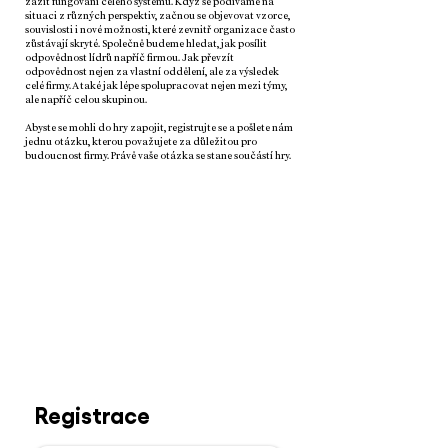
zažít fungování celého systému. Když se podíváme na
situaci z různých perspektiv, začnou se objevovat vzorce,
souvislosti i nové možnosti, které zevnitř organizace často
zůstávají skryté. Společně budeme hledat, jak posílit
odpovědnost lídrů napříč firmou. Jak převzít
odpovědnost nejen za vlastní oddělení, ale za výsledek
celé firmy. A také jak lépe spolupracovat nejen mezi týmy,
ale napříč celou skupinou.
Abyste se mohli do hry zapojit, registrujte se a pošlete nám
jednu otázku, kterou považujete za důležitou pro
budoucnost firmy. Právě vaše otázka se stane součástí hry.
31. 7. 2026
Čas: 9:00 - 13:00
Místo: Palác Dunaj, Národní 10, Praha
Kapitán: Ján Antal
Facilitátor: Milan Šemelák
Dresscode: Dress to Play
Registrace